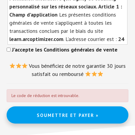
personnalisé sur les réseaux sociaux.
Article 1 :
Champ d’application
Les présentes conditions
générales de vente s’appliquent à toutes les
transactions conclues par le biais du site
learn.arcoptimizer.com
. L’adresse courrier est :
24
ter rte de st barthelemy 76930 octeville sur
J’accepte les Conditions générales de vente
mer
La société peut être jointe par email à
l’adresse suivante
contact@arcoptimizer.com
. Est
Vous bénéficiez de notre garantie 30 jours
considérée comme « Client » toute personne
satisfait ou remboursé
physique ou morale réalisant auprès de
learn.arcoptimizer.com
une commande validée
via la plateforme de paiement sécurisée. Le Client
Le code de réduction est introuvable.
reconnaît que, préalablement à toute commande,
il a bénéficié des informations et des conseils
suffisants de la part de
learn.arcoptimizer.com
,
lui permettant de s’assurer de l’adéquation de