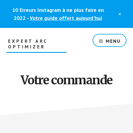
Skip
Skip
10 Erreurs Instagram à ne plus faire en
to
to
CLO
content
footer
2022 -
Votre guide offert aujourd'hui
TOP
BAN
EXPERT ARC
MENU
OPTIMIZER
Votre commande